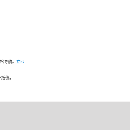
松导航。
立即
被用于抵债。