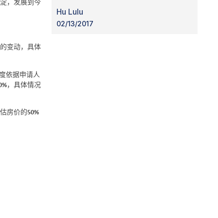
淀，发展到今
appreciated.
wee
Hi
ziling jiang
to 
05/22/2017
the
的变动，具体
Up
05
额度依据申请人
0%
，具体情况
估房价的
50%