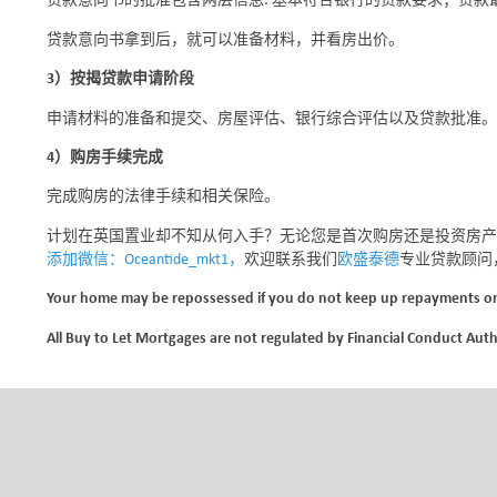
贷款意向书的批准包含两层信息: 基本符合银行的贷款要求；贷款
贷款意向书拿到后，就可以准备材料，并看房出价。
3）按揭贷款申请阶段
申请材料的准备和提交、房屋评估、银行综合评估以及贷款批准。
4
）购房手续完成
完成购房的法律手续和相关保险。
计划在英国置业却不知从何入手？无论您是首次购房还是投资房产
添加微信：Oceantide_mkt1，
欢迎联系我们
欧盛泰德
专业贷款顾问
Your home may be repossessed if you do not keep 
All Buy to Let Mortgages are not regulated by Financi