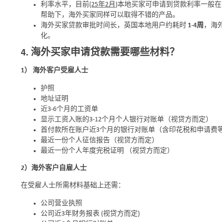
利率水平，目前
(25年2月
)本地买家可申请到贷款利率一般在
帮助下，海外买家同样可以取得不错的产品。
海外买家贷款审批时间长，英国本地用户约耗时
1-4周
，海
化。
4. 海外买家申请贷款需要哪些材料？
1）
海外客户受雇人士
护照
地址证明
近3-6个月的工资单
显示工资入账的3-12个月个人银行对账单（视贷方而定）
首付款所在账户近3个月的银行对账单（含印花税和申请费等
最近一份个人征信报告（视贷方而定）
最近一份个人年度完税证明 （视贷方而定）
2）海外客户自雇人士
在受雇人士所需材料基础上还需：
公司营业执照
公司近3年财务报表 (视贷方而定)