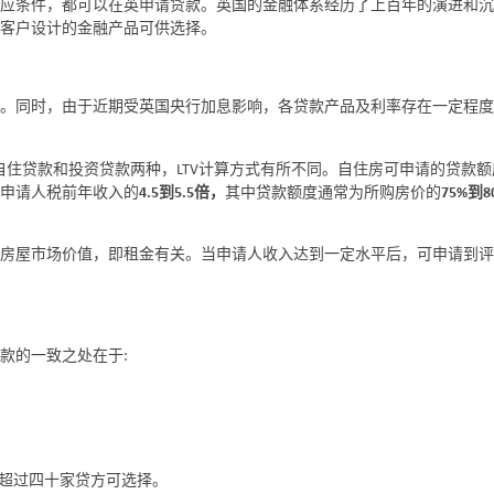
相应条件，都可以在英申请贷款。英国的金融体系经历了上百年的演进和沉
Hu Lulu
客户设计的金融产品可供选择。
02/13/2017
型。同时，由于近期受英国央行加息影响，各贷款产品及利率存在一定程度
自住贷款和投资贷款两种，LTV计算方式有所不同。自住房可申请的贷款
申请人税前年收入的
4.5到5.5倍，
其中贷款额度通常为所购房价的
75%到8
房屋市场价值，即租金有关。当申请人收入达到一定水平后，可申请到评
款的一致之处在于:
超过四十家贷方可选择。