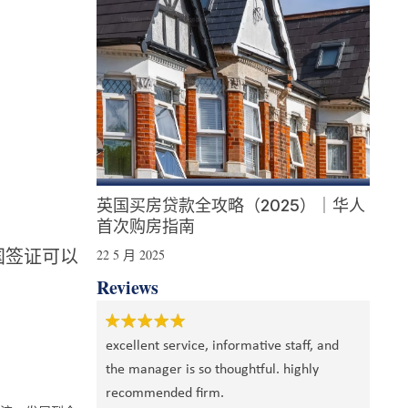
英国买房贷款全攻略（2025）｜华人
首次购房指南
22 5 月 2025
国签证可以
Reviews
staff, and
Ver
 highly
Very good mortgage advisory service –
rec
professional and efficient – highly
cas