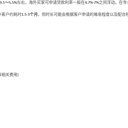
3.5～5.5%
左右，海外买家可申请贷款利率一般在
4.7%-7%
之间浮动。在专
外客户约耗时
1.5-3个月
，但时长可能会根据客户申请的难易程度以及配合
相关费用)