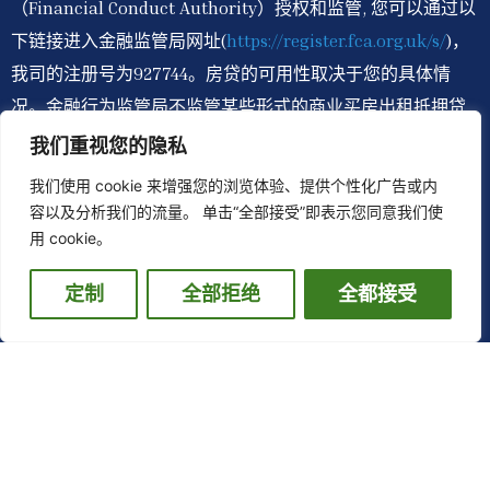
（Financial Conduct Authority）授权和监管, 您可以通过以
下链接进入金融监管局网址(
https://register.fca.org.uk/s/
)，
我司的注册号为927744。房贷的可用性取决于您的具体情
况。金融行为监管局不监管某些形式的商业买房出租抵押贷
款和有限公司的商业抵押贷款。我们提供的并非所有服务都
我们重视您的隐私
受金融行为监管局的监管。如果您未能按时偿还房贷，您的
我们使用 cookie 来增强您的浏览体验、提供个性化广告或内
房屋可能会被收回。此网站适用于英国客户。
容以及分析我们的流量。 单击“全部接受”即表示您同意我们使
用 cookie。
费用说明：提供抵押贷款建议将收取费用，具体金额将取决
于您的情况。您的顾问将在您选择继续之前确认具体金额，
定制
全部拒绝
全都接受
但我们估计费用为£500至贷款金额 1.5%之间。
佣金披露：我司为英国按揭贷款经纪行，而非贷方。我们能
够接触到广泛的英国贷方。在评估您的需求后，我们将推荐
提供适合您个人情况和要求的产品的贷方，但您没有义务接
受我们的建议或推荐。无论我们为您介绍哪家贷方，通常在