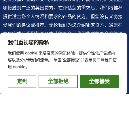
够接触到广泛的英国贷方。在评估您的需求后，我们将推荐
提供适合您个人情况和要求的产品的贷方，但您没有义务接
受我们的建议或推荐。无论我们为您介绍哪家贷方，通常在
交易完成后我们都会从中获得佣金。我们收到的佣金金额通
常为您从贷方借款金额的固定百分比。根据贷款机构和产品
我们重视您的隐私
的不同，我们收到的佣金金额可能会有所不同。然而，根据
我们使用 cookie 来增强您的浏览体验、提供个性化广告或内
监管要求，我们的建议不应收贷方佣金影响，应公平平等对
容以及分析我们的流量。 单击“全部接受”即表示您同意我们使
用 cookie。
待每一位客户。
联系我们：
020 3869 1861
||
020 3869 1875
定制
全部拒绝
全都接受
info.oceantide@gmail.com
地址：Tallis House, 2 Tallis St, Blackfriars, London
EC4Y 0AB
友情链接：
隐私保护条例
||
条款与条例
||
英国金融监管局消
费者页面
||
Connect Mortgage