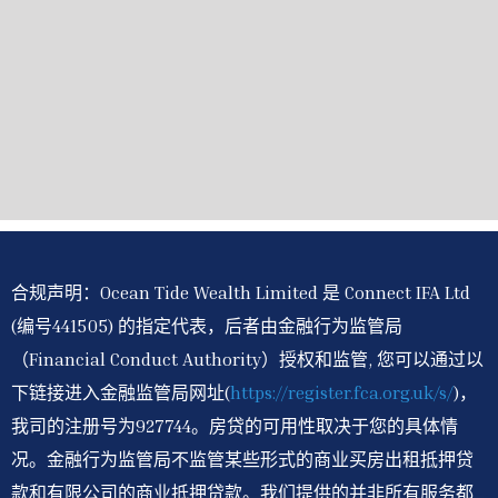
合规声明：Ocean Tide Wealth Limited 是 Connect IFA Ltd
(编号441505) 的指定代表，后者由金融行为监管局
（Financial Conduct Authority）授权和监管, 您可以通过以
下链接进入金融监管局网址(
https://register.fca.org.uk/s/
)，
我司的注册号为927744。房贷的可用性取决于您的具体情
况。金融行为监管局不监管某些形式的商业买房出租抵押贷
款和有限公司的商业抵押贷款。我们提供的并非所有服务都