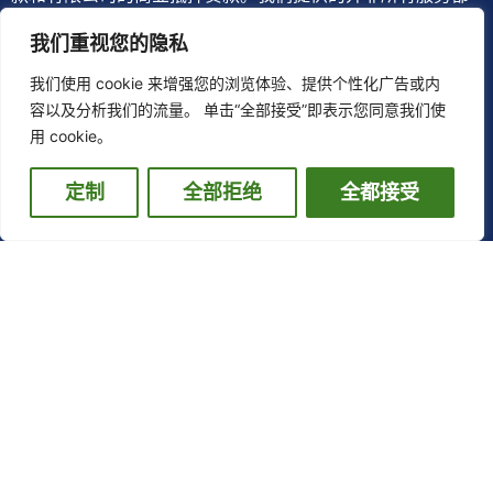
受金融行为监管局的监管。如果您未能按时偿还房贷，您的
我们重视您的隐私
房屋可能会被收回。此网站适用于英国客户。
我们使用 cookie 来增强您的浏览体验、提供个性化广告或内
费用说明：提供抵押贷款建议将收取费用，具体金额将取决
容以及分析我们的流量。 单击“全部接受”即表示您同意我们使
用 cookie。
于您的情况。您的顾问将在您选择继续之前确认具体金额，
但我们估计费用为£500至贷款金额 1.5%之间。
定制
全部拒绝
全都接受
佣金披露：我司为英国按揭贷款经纪行，而非贷方。我们能
够接触到广泛的英国贷方。在评估您的需求后，我们将推荐
提供适合您个人情况和要求的产品的贷方，但您没有义务接
受我们的建议或推荐。无论我们为您介绍哪家贷方，通常在
交易完成后我们都会从中获得佣金。我们收到的佣金金额通
常为您从贷方借款金额的固定百分比。根据贷款机构和产品
的不同，我们收到的佣金金额可能会有所不同。然而，根据
监管要求，我们的建议不应收贷方佣金影响，应公平平等对
待每一位客户。