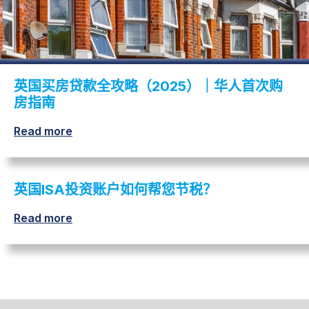
英国买房贷款全攻略（2025）｜华人首次购
房指南
Read more
英国ISA投资账户如何帮您节税？
Read more