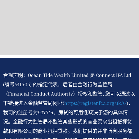
合规声明：Ocean Tide Wealth Limited 是 Connect IFA Ltd
(编号441505) 的指定代表，后者由金融行为监管局
（Financial Conduct Authority）授权和监管, 您可以通过以
下链接进入金融监管局网址(
https://register.fca.org.uk/s/
)，
我司的注册号为927744。房贷的可用性取决于您的具体情
况。金融行为监管局不监管某些形式的商业买房出租抵押贷
款和有限公司的商业抵押贷款。我们提供的并非所有服务都